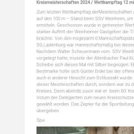
Kreismeisterschaften 2024 / Wettkampftag 12 mi
Zum letzten Wettkampftag derMeisterschaften 
auf den 100 m – Stand beim SSV Weinheim, um a
ermitteln. Geschossen wurde in getrennter Wert
starker Auftritt der Weinheimer Gastgeber die Ti
brachte. Von den insgesamt 6 Mannschaftsplätze
SG Ladenburg war mannschaftsmäßg bei diesen
Nachdem Walter Scheuermann vom SSV Weinheim
vorgelegt hatte, musste der Altenbacher Paul K
Scheibe sich dieses Mal mit Silber begnügen. Eb
Bestmarke holte sich Günter Erdel bei der offen
auch in anderer Hinsicht zum Schlussakt wurde. 
dieser Meisterschaften durch, sondern war zu di
Kreises. Denn abends zuvor war er beim 60. K
Votum der Delegierten zum neuen Kreisschütze
gewählt worden. Das Zepter für die Sportleitung
übergeben.
Spe.