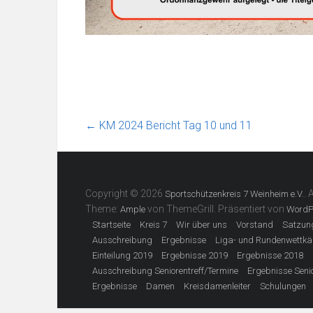
←
KM 2024 Bericht Tag 10 und 11
Copyright © 2026
. 
Sportschützenkreis 7 Weinheim e.V.
Theme:
von ThemeGrill. Präsentiert von
Ample
WordP
Startseite
Kreis 7
Wir über uns
Vorstand
Satzun
Ausschreibung
Ergebnisse
Liga- und Rundenwettk
Einteilung 2019
Ergebnisse 2019
Ergebnisse 2018
Ausschreibung Seniorentreff/Termine
Ergebnisse Senio
Ergebnisse
Damen
Kreisdamenleiter
Schulungen