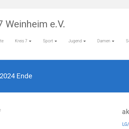
7 Weinheim e.V.
ite
Kreis 7
Sport
Jugend
Damen
S
 2024 Ende
e
ak
LG/