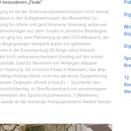
Pok
t besonderem „Finale“
ging es für die Ordonnanzgewehrschützen noch einmal
Erg
uch in den Auflagewertungen die Meistertitel zu
ung für offene und geschlossene Visierung, wobei ein
Abs
telverteidiger aus dem Vorjahr in ziemliche Bedrängnis
Bog
n ging nur eine Platzierung an den SSV Altenbach, die
 Begegnungen komplett außen vor geblieben.
Erg
 in der Einzelwertung 95 Ringe nebst Rekord
ühn trotz vielversprechendem Einstieg auf der ersten
Spo
enfalls Gold für Weinheim mit 94 Ringen inklusive
Kre
en Visierung. Ein schönes Finale in Weinheim, das aber
Helge Rönnau führte nicht nur die letzte Siegerehrung
12.
esem Zeitpunkt offiziell schon Ex – Sportleiter des
Kre
reisschützentag in Oberflockenbach mit einstimmigem
We
nmeister des Sportschützenkreises 7 (Weinheim)
 wurde an die bisherige Kreisjugenleiterin Nadine Nusser