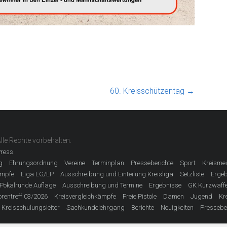
60. Kreisschützentag
→
Alle Rechte vorbehalten.
.
ress
g
Ehrungsordnung
Vereine
Terminplan
Presseberichte
Sport
Kreismei
ämpfe
Liga LG/LP
Ausschreibung und Einteilung Kreisliga
Setzliste
Ergeb
Pokalrunde Auflage
Ausschreibung und Termine
Ergebnisse
GK Kurzwaff
rentreff 03/2026
Kreisvergleichkämpfe
Freie Pistole
Damen
Jugend
Kr
Kreisschulungsleiter
Sachkundelehrgang
Berichte
Neuigkeiten
Pressebe