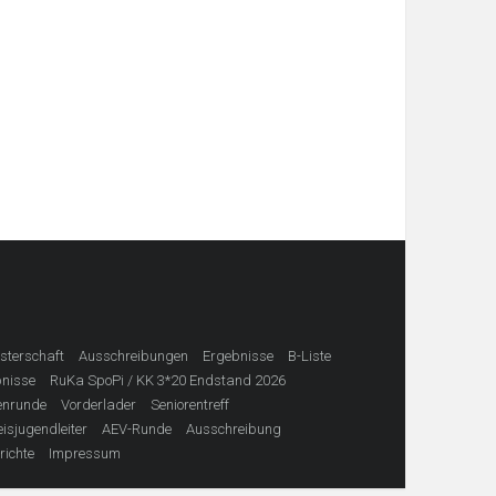
sterschaft
Ausschreibungen
Ergebnisse
B-Liste
nisse
RuKa SpoPi / KK 3*20 Endstand 2026
enrunde
Vorderlader
Seniorentreff
eisjugendleiter
AEV-Runde
Ausschreibung
richte
Impressum