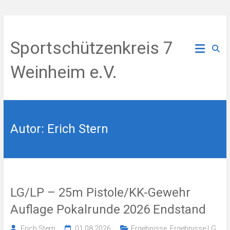
Zum
Inhalt
Sportschützenkreis 7
springen
Weinheim e.V.
Autor:
Erich Stern
LG/LP – 25m Pistole/KK-Gewehr
Auflage Pokalrunde 2026 Endstand
Erich Stern
01.08.2026
Ergebnisse
,
Ergebnisse LG