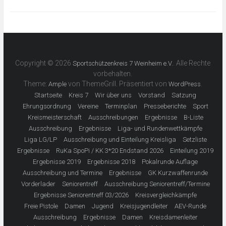
Copyright © 2026
. Alle Rechte
Sportschützenkreis 7 Weinheim e.V.
vorbehalten.
Theme:
von ThemeGrill. Präsentiert von
.
Ample
WordPress
Startseite
Kreis 7
Wir über uns
Vorstand
Satzung
Ehrungsordnung
Vereine
Terminplan
Presseberichte
Sport
Kreismeisterschaft
Ausschreibungen
Ergebnisse
B-Liste
Ausschreibung
Ergebnisse
Liga- und Rundenwettkämpfe
Liga LG/LP
Ausschreibung und Einteilung Kreisliga
Setzliste
Ergebnisse
RuKa SpoPi / KK 3*20 Endstand 2026
Einteilung 2019
Ergebnisse 2019
Ergebnisse 2018
Pokalrunde Auflage
Ausschreibung und Termine
Ergebnisse
GK Kurzwaffenrunde
Vorderlader
Seniorentreff
Ausschreibung Seniorentreff/Termine
Ergebnisse Seniorentreff 03/2026
Kreisvergleichkämpfe
Freie Pistole
Damen
Jugend
Kreisjugendleiter
AEV-Runde
Ausschreibung
Ergebnisse
Damen
Kreisdamenleiter