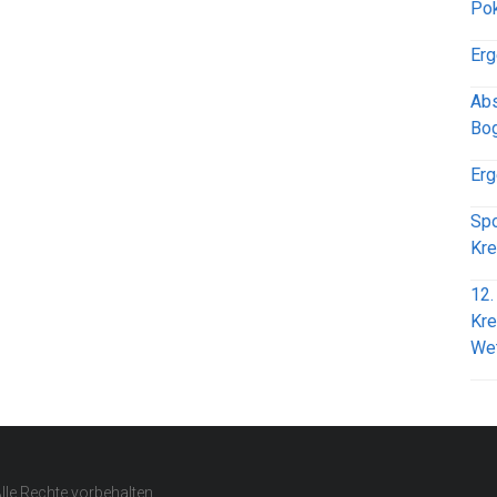
Pok
Erg
Abs
Bog
Erg
Spo
Kre
12.
Kre
We
Alle Rechte vorbehalten.