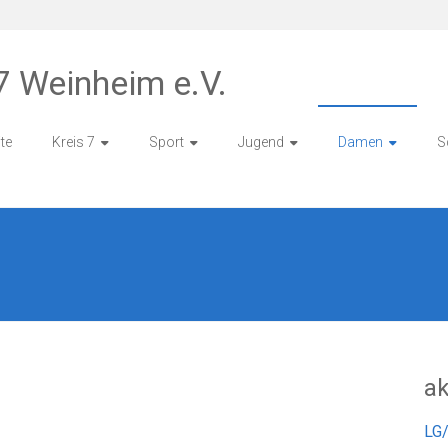
7 Weinheim e.V.
ite
Kreis 7
Sport
Jugend
Damen
S
ak
LG/