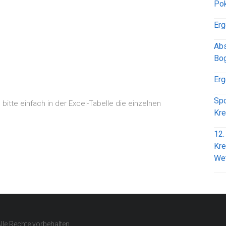
Pok
Erg
Abs
Bog
Erg
Spo
bitte einfach in der Excel-Tabelle die einzelnen
Kre
12.
Kre
We
Alle Rechte vorbehalten.