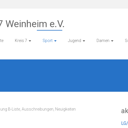
7 Weinheim e.V.
ite
Kreis 7
Sport
Jugend
Damen
S
ung B-Liste
,
Ausschreibungen
,
Neuigkeiten
ak
LG/