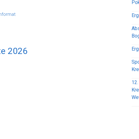
Pok
hformat
Erg
Abs
Bog
te 2026
Erg
Spo
Kre
12.
Kre
We