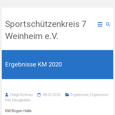
Zum
Inhalt
Sportschützenkreis 7
springen
Weinheim e.V.
Ergebnisse KM 2020
Helge Rönnau
08.03.2020
Ergebnisse
,
Ergebnisse
KM
,
Neuigkeiten
KM Bogen Halle