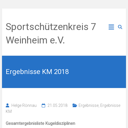
Zum
Inhalt
Sportschützenkreis 7
springen
Weinheim e.V.
Ergebnisse KM 2018
Helge Rönnau
21.05.2018
Ergebnisse
,
Ergebnisse
KM
Gesamtergebnisliste Kugeldisziplinen