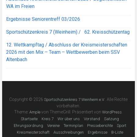
WA im Freien
Ergebnisse Seniorentreff 03/2026
Sportschützenkreis 7 (Weinheim) / 62. Kreisschützentag
12. Wettkampftag / Abschluss der Kreismeisterschaften
2026 mit den Mix – Team – Wettbewerben beim SSV
Altenbach
Copyright © 2026
. Alle Rechte
Sportschützenkreis 7 Weinheim e.V.
vorbehalten.
Theme:
von ThemeGrill. Präsentiert von
.
Ample
WordPress
Startseite
Kreis 7
Wir über uns
Vorstand
Satzung
Ehrungsordnung
Vereine
Terminplan
Presseberichte
Sport
Kreismeisterschaft
Ausschreibungen
Ergebnisse
B-Liste